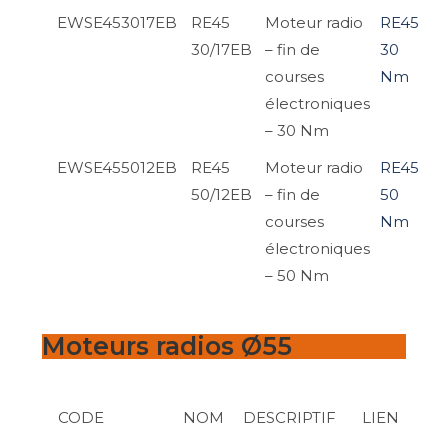
EWSE453017EB
RE45
Moteur radio
RE45
30/17EB
– fin de
30
courses
Nm
électroniques
– 30 Nm
EWSE455012EB
RE45
Moteur radio
RE45
50/12EB
– fin de
50
courses
Nm
électroniques
– 50 Nm
Moteurs radios Ø55
CODE
NOM
DESCRIPTIF
LIEN