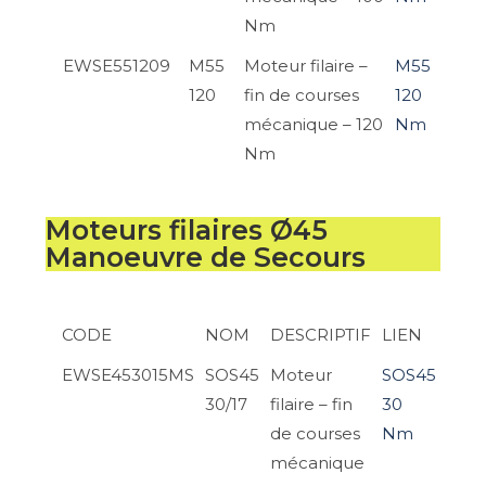
Nm
EWSE551209
M55
Moteur filaire –
M55
120
fin de courses
120
mécanique – 120
Nm
Nm
Moteurs filaires Ø45
Manoeuvre de Secours
CODE
NOM
DESCRIPTIF
LIEN
EWSE453015MS
SOS45
Moteur
SOS45
30/17
filaire – fin
30
de courses
Nm
mécanique