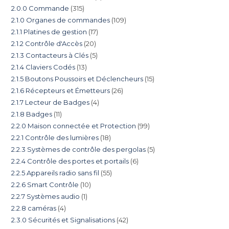
2.0.0 Commande
315
2.1.0 Organes de commandes
109
2.1.1 Platines de gestion
17
2.1.2 Contrôle d'Accès
20
2.1.3 Contacteurs à Clés
5
2.1.4 Claviers Codés
13
2.1.5 Boutons Poussoirs et Déclencheurs
15
2.1.6 Récepteurs et Émetteurs
26
2.1.7 Lecteur de Badges
4
2.1.8 Badges
11
2.2.0 Maison connectée et Protection
99
2.2.1 Contrôle des lumières
18
2.2.3 Systèmes de contrôle des pergolas
5
2.2.4 Contrôle des portes et portails
6
2.2.5 Appareils radio sans fil
55
2.2.6 Smart Contrôle
10
2.2.7 Systèmes audio
1
2.2.8 caméras
4
2.3.0 Sécurités et Signalisations
42