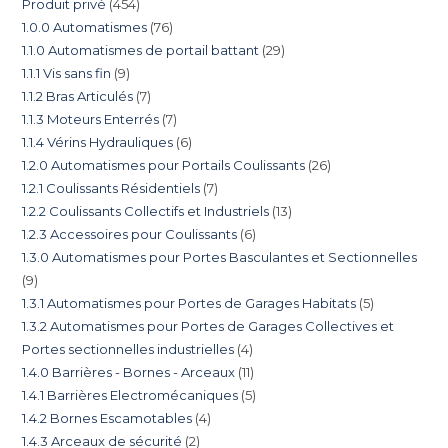
Produit privé
454
1.0.0 Automatismes
76
1.1.0 Automatismes de portail battant
29
1.1.1 Vis sans fin
9
1.1.2 Bras Articulés
7
1.1.3 Moteurs Enterrés
7
1.1.4 Vérins Hydrauliques
6
1.2.0 Automatismes pour Portails Coulissants
26
1.2.1 Coulissants Résidentiels
7
1.2.2 Coulissants Collectifs et Industriels
13
1.2.3 Accessoires pour Coulissants
6
1.3.0 Automatismes pour Portes Basculantes et Sectionnelles
9
1.3.1 Automatismes pour Portes de Garages Habitats
5
1.3.2 Automatismes pour Portes de Garages Collectives et
Portes sectionnelles industrielles
4
1.4.0 Barrières - Bornes - Arceaux
11
1.4.1 Barrières Electromécaniques
5
1.4.2 Bornes Escamotables
4
1.4.3 Arceaux de sécurité
2