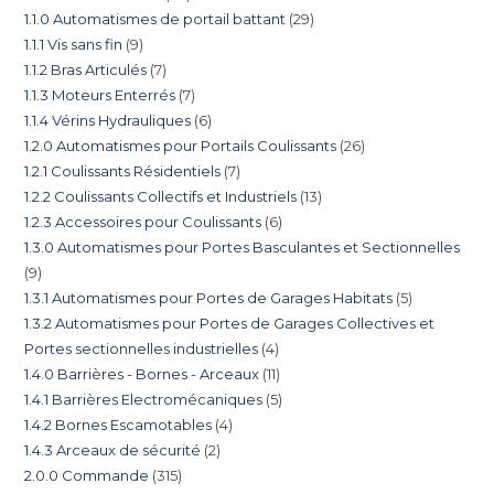
1.1.0 Automatismes de portail battant
29
1.1.1 Vis sans fin
9
1.1.2 Bras Articulés
7
1.1.3 Moteurs Enterrés
7
1.1.4 Vérins Hydrauliques
6
1.2.0 Automatismes pour Portails Coulissants
26
1.2.1 Coulissants Résidentiels
7
1.2.2 Coulissants Collectifs et Industriels
13
1.2.3 Accessoires pour Coulissants
6
1.3.0 Automatismes pour Portes Basculantes et Sectionnelles
9
1.3.1 Automatismes pour Portes de Garages Habitats
5
1.3.2 Automatismes pour Portes de Garages Collectives et
Portes sectionnelles industrielles
4
1.4.0 Barrières - Bornes - Arceaux
11
1.4.1 Barrières Electromécaniques
5
1.4.2 Bornes Escamotables
4
1.4.3 Arceaux de sécurité
2
2.0.0 Commande
315