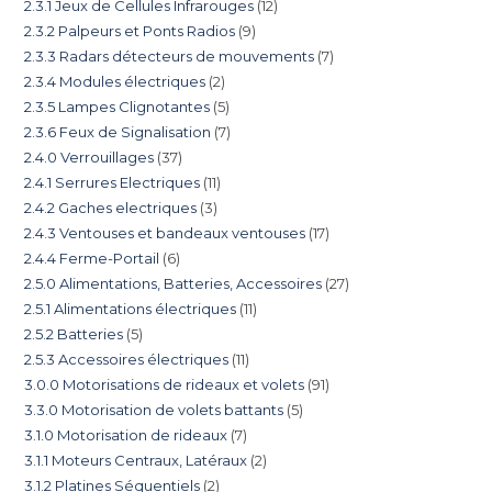
2.3.1 Jeux de Cellules Infrarouges
12
2.3.2 Palpeurs et Ponts Radios
9
2.3.3 Radars détecteurs de mouvements
7
2.3.4 Modules électriques
2
2.3.5 Lampes Clignotantes
5
2.3.6 Feux de Signalisation
7
2.4.0 Verrouillages
37
2.4.1 Serrures Electriques
11
2.4.2 Gaches electriques
3
2.4.3 Ventouses et bandeaux ventouses
17
2.4.4 Ferme-Portail
6
2.5.0 Alimentations, Batteries, Accessoires
27
2.5.1 Alimentations électriques
11
2.5.2 Batteries
5
2.5.3 Accessoires électriques
11
3.0.0 Motorisations de rideaux et volets
91
3.3.0 Motorisation de volets battants
5
3.1.0 Motorisation de rideaux
7
3.1.1 Moteurs Centraux, Latéraux
2
3.1.2 Platines Séquentiels
2