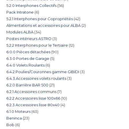
5.2.0 Interphones Collectifs
56
Pack Intratone
6
5.2.1 Interphones pour Copropriétés
42
Alimentations et accessoires pour ALBA
2
Modules ALBA
34
Postes intérieurs ASTRO
3
5.2.2 Interphones pour le Tertiaire
12
6.0.0 Pièces détachées
90
6.3.0 Portes de Garage
5
6.4.0 Volets Roulants
6
6.4.2 Poulies/Couronnes gamme GIBIDI
3
6.4.3 Accessoires volets roulants
3
6.2.0 Barrière BAR 500
21
6.2.1 Accessoires communs
7
6.2.2 Accessoires lisse 100x66
10
6.2.3 Accessoires lisse 80x40
4
6.1.0 Moteurs
63
Beninca
23
Bob
6