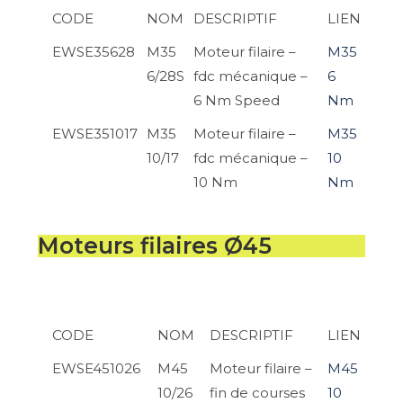
CODE
NOM
DESCRIPTIF
LIEN
EWSE35628
M35
Moteur filaire –
M35
6/28S
fdc mécanique –
6
6 Nm Speed
Nm
EWSE351017
M35
Moteur filaire –
M35
10/17
fdc mécanique –
10
10 Nm
Nm
Moteurs filaires Ø45
CODE
NOM
DESCRIPTIF
LIEN
EWSE451026
M45
Moteur filaire –
M45
10/26
fin de courses
10