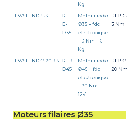
Kg
EWSETND353
RE-
Moteur radio
REB35
B-
Ø35 – fdc
3 Nm
D35
électronique
– 3 Nm – 6
Kg
EWSETND4520BB
REB-
Moteur radio
REB45
D45
Ø45 – fdc
20 Nm
électronique
– 20 Nm –
12V
Moteurs filaires Ø35