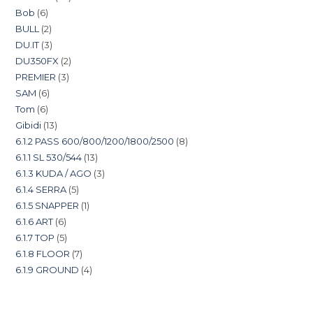
Bob
6
BULL
2
DU.IT
3
DU350FX
2
PREMIER
3
SAM
6
Tom
6
Gibidi
13
6.1.2 PASS 600/800/1200/1800/2500
8
6.1.1 SL 530/544
13
6.1.3 KUDA / AGO
3
6.1.4 SERRA
5
6.1.5 SNAPPER
1
6.1.6 ART
6
6.1.7 TOP
5
6.1.8 FLOOR
7
6.1.9 GROUND
4