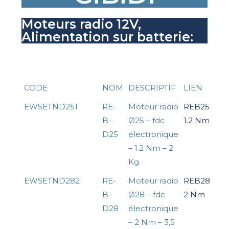
Moteurs radio 12V,
Alimentation sur batterie:
CODE
NOM
DESCRIPTIF
LIEN
EWSETND251
RE-
Moteur radio
REB25
B-
Ø25 – fdc
1.2 Nm
D25
électronique
– 1.2 Nm – 2
Kg
EWSETND282
RE-
Moteur radio
REB28
B-
Ø28 – fdc
2 Nm
D28
électronique
– 2 Nm – 3,5