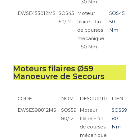
– 30 Nm
EWSE455012MS
SOS45
Moteur
SOS45
50/12
filaire – fin
50
de courses
Nm
mécanique
– 50 Nm
Moteurs filaires Ø59
Manoeuvre de Secours
CODE
NOM
DESCRIPTIF
LIEN
EWSE598012MS
SOS59
Moteur
SOS59
80/12
filaire – fin
80
de courses
Nm
mécanique