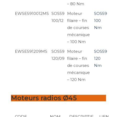
– 80 Nm
EWSE5910012MS
SOS59
Moteur
SOS59
100/12
filaire – fin
100
de courses
Nm
mécanique
– 100 Nm
EWSE591209MS
SOS59
Moteur
SOS59
120/09
filaire – fin
120
de courses
Nm
mécanique
– 120 Nm
Moteurs radios Ø45
CODE
NOM
DESCRIPTIF
LIEN