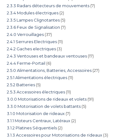
2.3.3 Radars détecteurs de mouvements
7
2.3.4 Modules électriques
2
2.3.5 Lampes Clignotantes
5
2.3.6 Feux de Signalisation
7
2.4.0 Verrouillages
37
2.4.1 Serrures Electriques
11
2.4.2 Gaches electriques
3
2.4.3 Ventouses et bandeaux ventouses
17
2.4.4 Ferme-Portail
6
2.5.0 Alimentations, Batteries, Accessoires
27
2.5.1 Alimentations électriques
11
2.5.2 Batteries
5
2.5.3 Accessoires électriques
11
3.0.0 Motorisations de rideaux et volets
91
3.3.0 Motorisation de volets battants
5
3.1.0 Motorisation de rideaux
7
3.1.1 Moteurs Centraux, Latéraux
2
3.1.2 Platines Séquentiels
2
3.1.3 Accessoires pour Motorisations de rideaux
3