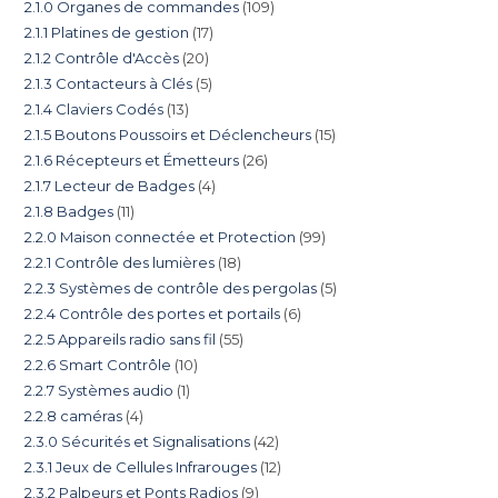
2.1.0 Organes de commandes
109
2.1.1 Platines de gestion
17
2.1.2 Contrôle d'Accès
20
2.1.3 Contacteurs à Clés
5
2.1.4 Claviers Codés
13
2.1.5 Boutons Poussoirs et Déclencheurs
15
2.1.6 Récepteurs et Émetteurs
26
2.1.7 Lecteur de Badges
4
2.1.8 Badges
11
2.2.0 Maison connectée et Protection
99
2.2.1 Contrôle des lumières
18
2.2.3 Systèmes de contrôle des pergolas
5
2.2.4 Contrôle des portes et portails
6
2.2.5 Appareils radio sans fil
55
2.2.6 Smart Contrôle
10
2.2.7 Systèmes audio
1
2.2.8 caméras
4
2.3.0 Sécurités et Signalisations
42
2.3.1 Jeux de Cellules Infrarouges
12
2.3.2 Palpeurs et Ponts Radios
9