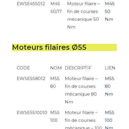
EWSE455012
M45
Moteur filaire –
M45
50/17
fin de courses
50
mécanique 50
Nm
Nm
Moteurs filaires Ø55
CODE
NOM
DESCRIPTIF
LIEN
EWSE558012
M55
Moteur filaire –
M55
80
fin de courses
80
mécanique 80
Nm
Nm
EWSE5510010
M55
Moteur filaire –
M55
100
fin de courses
100
mécanique – 100
Nm