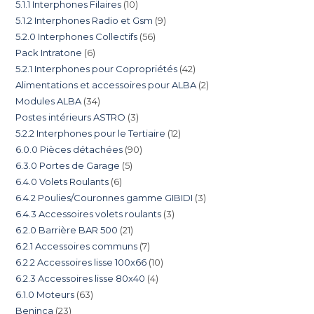
5.1.1 Interphones Filaires
10
5.1.2 Interphones Radio et Gsm
9
5.2.0 Interphones Collectifs
56
Pack Intratone
6
5.2.1 Interphones pour Copropriétés
42
Alimentations et accessoires pour ALBA
2
Modules ALBA
34
Postes intérieurs ASTRO
3
5.2.2 Interphones pour le Tertiaire
12
6.0.0 Pièces détachées
90
6.3.0 Portes de Garage
5
6.4.0 Volets Roulants
6
6.4.2 Poulies/Couronnes gamme GIBIDI
3
6.4.3 Accessoires volets roulants
3
6.2.0 Barrière BAR 500
21
6.2.1 Accessoires communs
7
6.2.2 Accessoires lisse 100x66
10
6.2.3 Accessoires lisse 80x40
4
6.1.0 Moteurs
63
Beninca
23