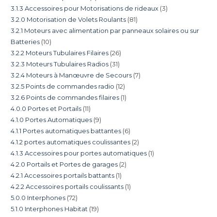
3.1.3 Accessoires pour Motorisations de rideaux
3
3.2.0 Motorisation de Volets Roulants
81
3.2.1 Moteurs avec alimentation par panneaux solaires ou sur
Batteries
10
3.2.2 Moteurs Tubulaires Filaires
26
3.2.3 Moteurs Tubulaires Radios
31
3.2.4 Moteurs à Manœuvre de Secours
7
3.2.5 Points de commandes radio
12
3.2.6 Points de commandes filaires
1
4.0.0 Portes et Portails
11
4.1.0 Portes Automatiques
9
4.1.1 Portes automatiques battantes
6
4.1.2 portes automatiques coulissantes
2
4.1.3 Accessoires pour portes automatiques
1
4.2.0 Portails et Portes de garages
2
4.2.1 Accessoires portails battants
1
4.2.2 Accessoires portails coulissants
1
5.0.0 Interphones
72
5.1.0 Interphones Habitat
19