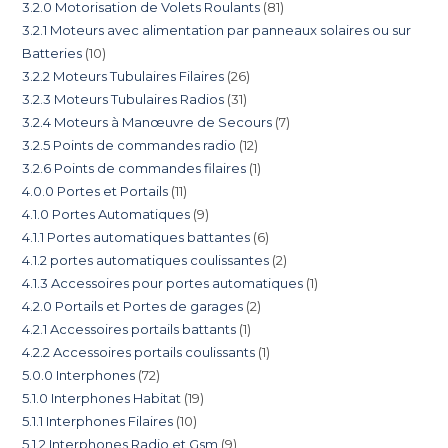
3.2.0 Motorisation de Volets Roulants
81
3.2.1 Moteurs avec alimentation par panneaux solaires ou sur
Batteries
10
3.2.2 Moteurs Tubulaires Filaires
26
3.2.3 Moteurs Tubulaires Radios
31
3.2.4 Moteurs à Manœuvre de Secours
7
3.2.5 Points de commandes radio
12
3.2.6 Points de commandes filaires
1
4.0.0 Portes et Portails
11
4.1.0 Portes Automatiques
9
4.1.1 Portes automatiques battantes
6
4.1.2 portes automatiques coulissantes
2
4.1.3 Accessoires pour portes automatiques
1
4.2.0 Portails et Portes de garages
2
4.2.1 Accessoires portails battants
1
4.2.2 Accessoires portails coulissants
1
5.0.0 Interphones
72
5.1.0 Interphones Habitat
19
5.1.1 Interphones Filaires
10
5.1.2 Interphones Radio et Gsm
9