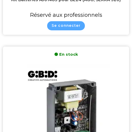
Réservé aux professionnels
Se connecter
Filtrer Par Marque :
Gibidi
3
Roger Technology
0
🟢 En stock
Fadini
0
Farfisa
0
Somfy
0
Intratone
0
Rozoh
0
Locinox
0
Nexta
0
Sda
0