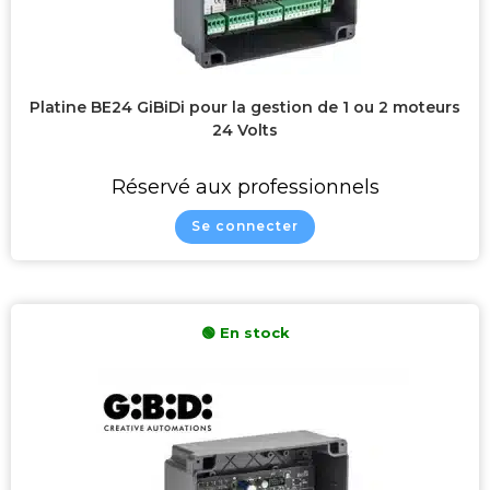
MAD
0
Gaposa
0
Ferplay
0
Platine BE24 GiBiDi pour la gestion de 1 ou 2 moteurs
Beninca
0
24 Volts
Etwas access
0
Réservé aux professionnels
Izyx
0
Se connecter
Hi-Motions
0
🟢 En stock