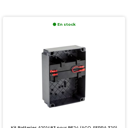
🟢 En stock
Catégories
1.0.0 Automatismes
0
2.0.0 Commande
3
3.0.0 Motorisations de rideaux et volets
0
Non classé
0
4.0.0 Portes et Portails
0
5.0.0 Interphones
0
Produit privé
2
6.0.0 Pièces détachées
3
7.0.0 Destockage
0
Prix
Kit Batteries AJ01483 pour BE24 (AGO, SERRA 320)