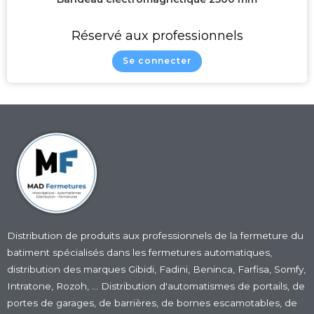
Réservé aux professionnels
Se connecter
Filtrer Par Marque :
Gibidi
0
Roger Technology
0
Fadini
0
Farfisa
0
Somfy
0
Intratone
0
Rozoh
0
Distribution de produits aux professionnels de la fermeture du
batiment
spécialisés dans les fermetures automatiques
,
Locinox
0
distribution des marques Gibidi, Fadini, Beninca, Farfisa, Somfy,
Nexta
0
Intratone, Rozoh, … Distribution d'automatismes de portails, de
Sda
0
portes de garages, de barrières, de bornes escamotables, de