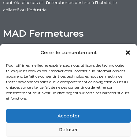
contrôle d'accès et d'interphones destiné à l'habitat, le
MAD
0
collectif ou l'industrie
Gaposa
0
Ferplay
0
MAD Fermetures
Beninca
0
Etwas access
0
150D Impasse de la Verdière
Gérer le consentement
Izyx
1
26750 Saint-Paul-lès-Romans
04 22 91 47 52
Hi-Motions
0
Pour offrir les meilleures expériences, nous utilisons des technologies
telles que les cookies pour stocker et/ou accéder aux informations des
contact@madfermetures.com
appareils. Le fait de consentir à ces technologies nous permettra de
traiter des données telles que le comportement de navigation ou les ID
uniques sur ce site. Le fait de ne pas consentir ou de retirer son
Mentions légales
consentement peut avoir un effet négatif sur certaines caractéristiques
Politique de confidentialité
et fonctions.
CGV
Accepter
Refuser
© Copyright - Tous droits réservés - MAD Fermetures 2026 - Une