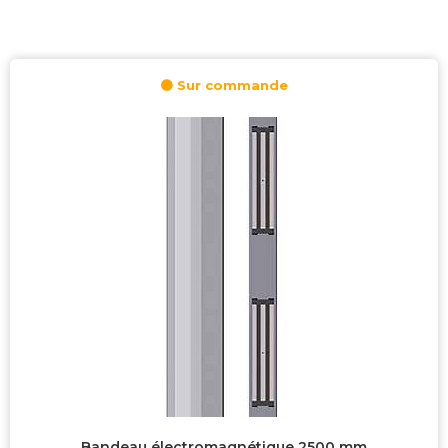
🟠 Sur commande
Catégories
1.0.0 Automatismes
0
2.0.0 Commande
1
3.0.0 Motorisations de rideaux et volets
0
Non classé
0
4.0.0 Portes et Portails
0
5.0.0 Interphones
0
Produit privé
1
6.0.0 Pièces détachées
0
7.0.0 Destockage
0
Prix
Bandeau électromagnétique 2500 mm